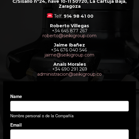
C/Sisallo nº24, nave 10-11 50720, La Cartuja Baja,
Zaragoza
Telf.
914 98 41 00
Roberto Villegas
+34 645 877 267
roberto@seikigroup.com
Jaime Ibañez
+34 676 040 546
jaime@seikigroup.com
Anaís Morales
+34 690 291 269
administracion@seikigroup.co