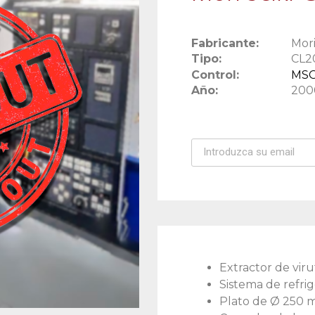
Fabricante:
Mori
Tipo:
CL2
Control:
MSG
Año:
200
Extractor de viru
Sistema de refri
Plato de Ø 250