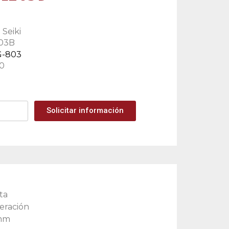
 Seiki
03B
-803
0
Solicitar información
ta
geración
 mm