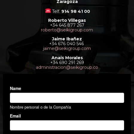
Zaragoza
Telf.
914 98 41 00
Roberto Villegas
+34 645 877 267
roberto@seikigroup.com
Jaime Ibañez
+34 676 040 546
jaime@seikigroup.com
Anaís Morales
+34 690 291 269
administracion@seikigroup.co