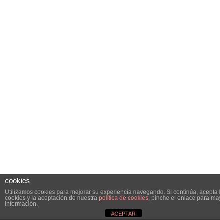
cookies
Utilizamos cookies para mejorar su experiencia navegando. Si continúa, acepta 
cookies y la aceptación de nuestra
política de cookies
, pinche el enlace para ma
información.
ACEPTAR