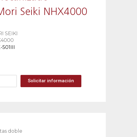
Mori Seiki NHX4000
I SEIKI
X4000
501III
Solicitar información
utas doble