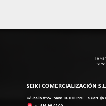
Te va
tend
SEIKI COMERCIALIZACIÓN S.L
C/Sisallo nº24, nave 10-11 50720, La Cartuja
Telf.
914 98 41 00