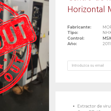
Horizontal 
Fabricante:
MOR
Tipo:
NH
Control:
MSX-
Año:
2011
Extractor de vir