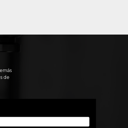
demás
s de