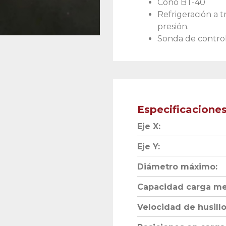
Cono BT-40
Refrigeración a t
presión.
Sonda de control
Especificacione
Eje X:
Eje Y:
Diámetro máximo:
Capacidad carga me
Velocidad de husillo