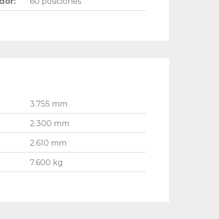
dor:
60 posiciones
3.755 mm
2.300 mm
2.610 mm
7.600 kg