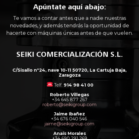
Apúntate aquí abajo:
Te vamos a contar antes que a nadie nuestras
novedades, y además tendrás la oportunidad de
hacerte con máquinas únicas antes de que vuelen.
SEIKI COMERCIALIZACIÓN S.L.
C/Sisallo nº24, nave 10-11 50720, La Cartuja Baja,
Zaragoza
Telf.
914 98 41 00
Roberto Villegas
+34 645 877 267
roberto@seikigroup.com
Jaime Ibañez
+34 676 040 546
jaime@seikigroup.com
Anaís Morales
+34 690 291 269