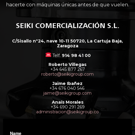
hacerte con máquinas únicas antes de que vuelen.
SEIKI COMERCIALIZACIÓN S.L.
C/Sisallo nº24, nave 10-11 50720, La Cartuja Baja,
Zaragoza
Telf.
914 98 41 00
Roberto Villegas
+34 645 877 267
roberto@seikigroup.com
Jaime Ibañez
+34 676 040 546
jaime@seikigroup.com
Anaís Morales
+34 690 291 269
administracion@seikigroup.co