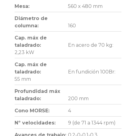
Mesa:
560 x 480 mm
Diámetro de
columna:
160
Cap. máx de
taladrado:
En acero de 70 kg:
2,23 kW
Cap. máx de
taladrado:
En fundición 100Br:
55 mm
Profundidad máx
taladrado:
200 mm
Cono MORSE:
4
Nº velocidades:
9 (de 71 a 1344 rpm)
Avances de trabajo:
0,2-0-0,1-0,3