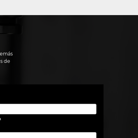
demás
s de