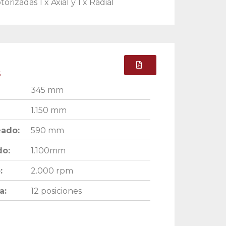
rizadas 1 x Axial y 1 x Radial
s
345 mm
1.150 mm
eado:
590 mm
do:
1.100mm
:
2.000 rpm
a:
12 posiciones