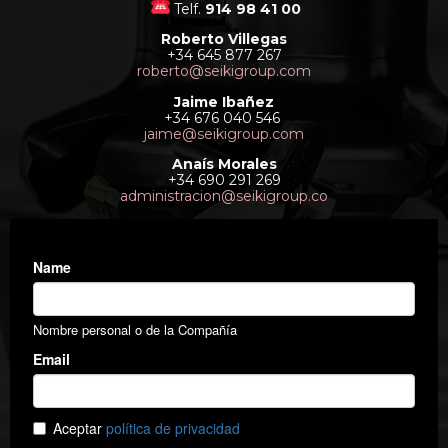
Telf.
914 98 41 00
Roberto Villegas
+34 645 877 267
roberto@seikigroup.com
Jaime Ibañez
+34 676 040 546
jaime@seikigroup.com
Anaís Morales
+34 690 291 269
administracion@seikigroup.co