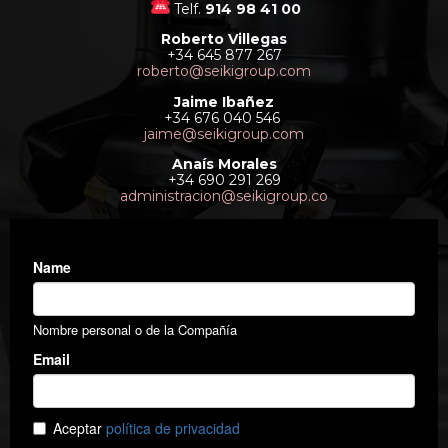
Telf.
914 98 41 00
Roberto Villegas
+34 645 877 267
roberto@seikigroup.com
Jaime Ibañez
+34 676 040 546
jaime@seikigroup.com
Anaís Morales
+34 690 291 269
administracion@seikigroup.co