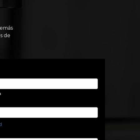
demás
s de