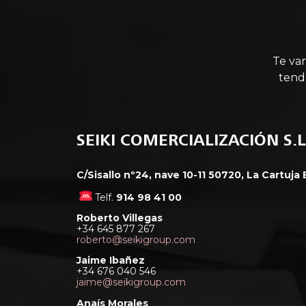
Te va
tend
SEIKI COMERCIALIZACIÓN S.L
C/Sisallo nº24, nave 10-11 50720, La Cartuja
Telf.
914 98 41 00
Roberto Villegas
+34 645 877 267
roberto@seikigroup.com
Jaime Ibañez
+34 676 040 546
jaime@seikigroup.com
Anaís Morales