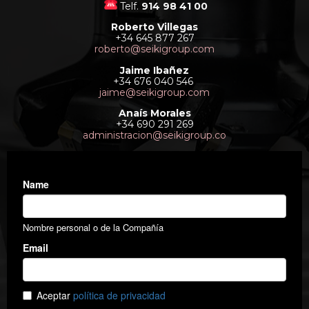
Telf.
914 98 41 00
Roberto Villegas
+34 645 877 267
roberto@seikigroup.com
Jaime Ibañez
+34 676 040 546
jaime@seikigroup.com
Anaís Morales
+34 690 291 269
administracion@seikigroup.co