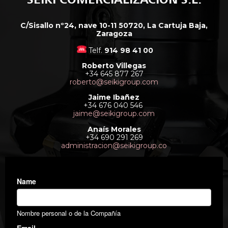
SEIKI COMERCIALIZACIÓN S.L.
C/Sisallo nº24, nave 10-11 50720, La Cartuja Baja,
Zaragoza
Telf.
914 98 41 00
Roberto Villegas
+34 645 877 267
roberto@seikigroup.com
Jaime Ibañez
+34 676 040 546
jaime@seikigroup.com
Anaís Morales
+34 690 291 269
administracion@seikigroup.co