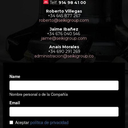
Telf.
914 98 41 00
Roberto Villegas
+34 645 877 267
roberto@seikigroup.com
Jaime Ibañez
+34 676 040 546
jaime@seikigroup.com
Anaís Morales
+34 690 291 269
administracion@seikigroup.co