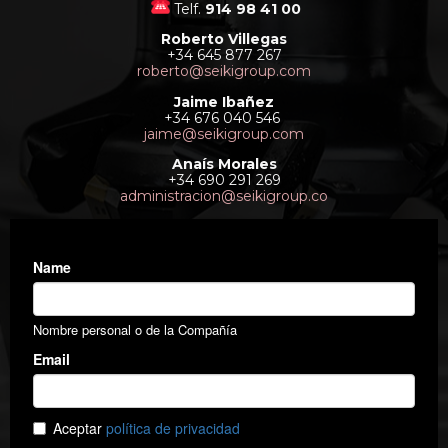
Telf.
914 98 41 00
Roberto Villegas
+34 645 877 267
roberto@seikigroup.com
Jaime Ibañez
+34 676 040 546
jaime@seikigroup.com
Anaís Morales
+34 690 291 269
administracion@seikigroup.co