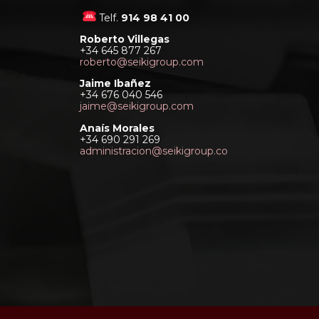
Telf.
914 98 41 00
Roberto Villegas
+34 645 877 267
roberto@seikigroup.com
Jaime Ibañez
+34 676 040 546
jaime@seikigroup.com
Anaís Morales
+34 690 291 269
administracion@seikigroup.co