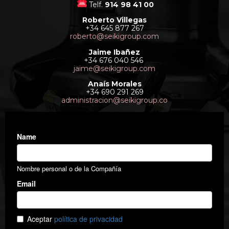
Telf.
914 98 41 00
Roberto Villegas
+34 645 877 267
roberto@seikigroup.com
Jaime Ibañez
+34 676 040 546
jaime@seikigroup.com
Anaís Morales
+34 690 291 269
administracion@seikigroup.co