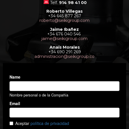
Telf.
914 98 41 00
Roberto Villegas
+34 645 877 267
roberto@seikigroup.com
Jaime Ibañez
+34 676 040 546
jaime@seikigroup.com
Anaís Morales
+34 690 291 269
administracion@seikigroup.co