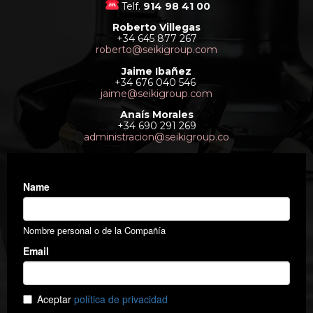
Telf.
914 98 41 00
Roberto Villegas
+34 645 877 267
roberto@seikigroup.com
Jaime Ibañez
+34 676 040 546
jaime@seikigroup.com
Anaís Morales
+34 690 291 269
administracion@seikigroup.co