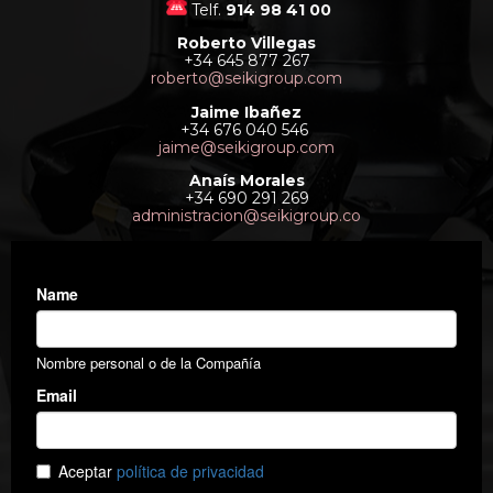
Telf.
914 98 41 00
Roberto Villegas
+34 645 877 267
roberto@seikigroup.com
Jaime Ibañez
+34 676 040 546
jaime@seikigroup.com
Anaís Morales
+34 690 291 269
administracion@seikigroup.co