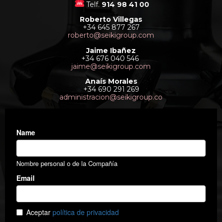
Telf.
914 98 41 00
Roberto Villegas
+34 645 877 267
roberto@seikigroup.com
Jaime Ibañez
+34 676 040 546
jaime@seikigroup.com
Anaís Morales
+34 690 291 269
administracion@seikigroup.co