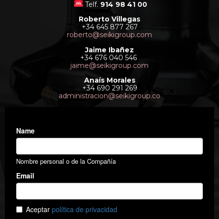
Telf.
914 98 41 00
Roberto Villegas
+34 645 877 267
roberto@seikigroup.com
Jaime Ibañez
+34 676 040 546
jaime@seikigroup.com
Anaís Morales
+34 690 291 269
administracion@seikigroup.co