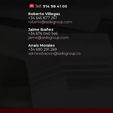
Telf.
914 98 41 00
Roberto Villegas
+34 645 877 267
roberto@seikigroup.com
Jaime Ibañez
+34 676 040 546
jaime@seikigroup.com
Anaís Morales
+34 690 291 269
administracion@seikigroup.co