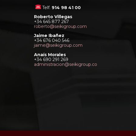
Telf.
914 98 41 00
Roberto Villegas
+34 645 877 267
roberto@seikigroup.com
Jaime Ibañez
+34 676 040 546
jaime@seikigroup.com
Anaís Morales
+34 690 291 269
administracion@seikigroup.co