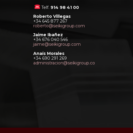
Telf.
914 98 41 00
Roberto Villegas
+34 645 877 267
roberto@seikigroup.com
Jaime Ibañez
+34 676 040 546
jaime@seikigroup.com
Anaís Morales
+34 690 291 269
administracion@seikigroup.co