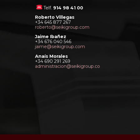
Telf.
914 98 41 00
Roberto Villegas
+34 645 877 267
roberto@seikigroup.com
Jaime Ibañez
+34 676 040 546
jaime@seikigroup.com
Anaís Morales
+34 690 291 269
administracion@seikigroup.co