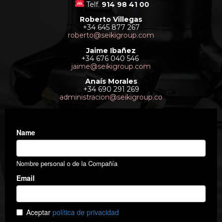
Telf.
914 98 41 00
Roberto Villegas
+34 645 877 267
roberto@seikigroup.com
Jaime Ibañez
+34 676 040 546
jaime@seikigroup.com
Anaís Morales
+34 690 291 269
administracion@seikigroup.co